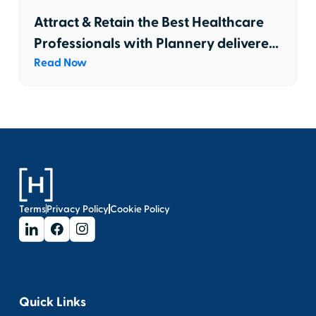
Attract & Retain the Best Healthcare
Professionals with Plannery delivered
through hStream
Read Now
Terms
Privacy Policy
Cookie Policy
Quick Links